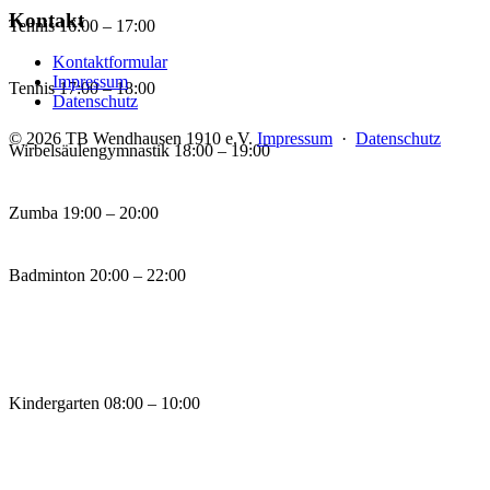
Kontakt
Tennis
16:00 – 17:00
Kontaktformular
Impressum
Tennis
17:00 – 18:00
Datenschutz
© 2026 TB Wendhausen 1910 e.V.
Impressum
·
Datenschutz
Wirbelsäulengymnastik
18:00 – 19:00
Zumba
19:00 – 20:00
Badminton
20:00 – 22:00
Kindergarten
08:00 – 10:00