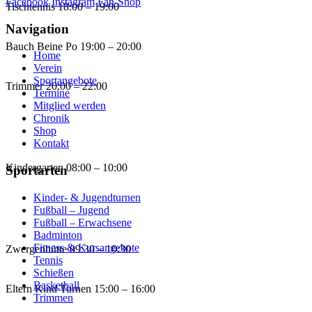
Facebook
Instagram
Fan-Shop
Tischtennis
18:00 – 19:00
Navigation
Bauch Beine Po
19:00 – 20:00
Home
Verein
Sportangebote
Trimmer
20:00 – 22:00
Termine
Mitglied werden
Chronik
Shop
Kontakt
Kindergarten
08:00 – 10:00
Sportarten
Kinder- & Jugendturnen
Fußball – Jugend
Fußball – Erwachsene
Badminton
Fitness & Kursangebote
Zwergenhütte
09:30 – 10:30
Tennis
Schießen
Basketball
Eltern Kind Turnen
15:00 – 16:00
Trimmen